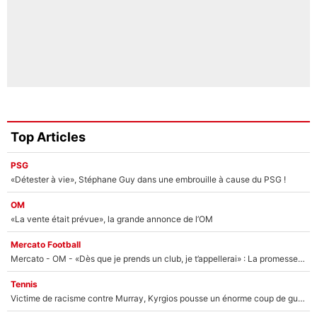
Top Articles
PSG
«Détester à vie», Stéphane Guy dans une embrouille à cause du PSG !
OM
«La vente était prévue», la grande annonce de l’OM
Mercato Football
Mercato - OM - «Dès que je prends un club, je t’appellerai» : La promesse de Marcelino au moment de claquer la porte
Tennis
Victime de racisme contre Murray, Kyrgios pousse un énorme coup de gueule !