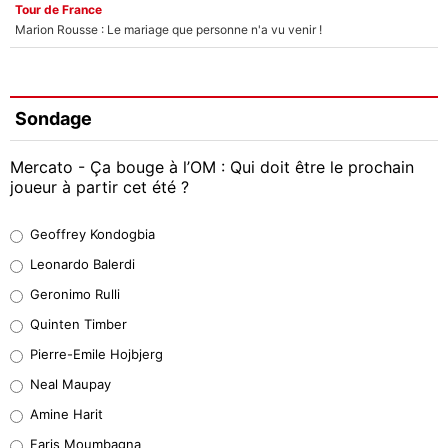
Tour de France
Marion Rousse : Le mariage que personne n'a vu venir !
Sondage
Mercato - Ça bouge à l’OM : Qui doit être le prochain
joueur à partir cet été ?
Geoffrey Kondogbia
Geoffrey Kondogbia
38%
Leonardo Balerdi
Leonardo Balerdi
Geronimo Rulli
32%
Quinten Timber
Geronimo Rulli
Pierre-Emile Hojbjerg
5%
Neal Maupay
Quinten Timber
Amine Harit
1%
Faris Moumbagna