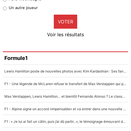
Pierre-Emile Hojbjerg
Un autre joueur
9%
VOTER
Neal Maupay
4%
Voir les résultats
Amine Harit
3%
Faris Moumbagna
Formule1
4%
Lewis Hamilton poste de nouvelles photos avec Kim Kardashian : Ses fans le voient déjà redevenir champion du monde de F1 grâce à elle !
Un autre joueur
5%
F1 - Une légende de McLaren refuse le transfert de Max Verstappen qui pourrait «faire des vagues» et plomber l'ambiance dans l'équipe
1705 personnes ont participé aux votes.
Max Verstappen, Lewis Hamilton… et bientôt Fernando Alonso ? Le classement des pilotes les mieux payés en Formule 1 risque de changer !
F1 - Alpine signe un accord «impensable» et va entrer dans une nouvelle dimension : Grande nouvelle pour Pierre Gasly !
F1 : « Je lui ai fait un câlin, puis j’ai dû partir...», le témoignage émouvant de Max Verstappen sur sa fille