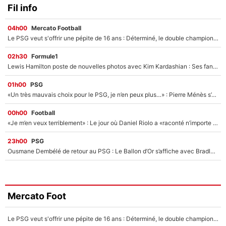
Fil info
04h00
Mercato Football
Le PSG veut s'offrir une pépite de 16 ans : Déterminé, le double champion d'Europe en titre est prêt à lâcher 40M€ pour celui que l'on compare déjà à Vinicius Jr !
02h30
Formule1
Lewis Hamilton poste de nouvelles photos avec Kim Kardashian : Ses fans le voient déjà redevenir champion du monde de F1 grâce à elle !
01h00
PSG
«Un très mauvais choix pour le PSG, je n’en peux plus…» : Pierre Ménès s’est complètement trompé avec Luis Enrique et ces déclarations le prouvent !
00h00
Football
«Je m’en veux terriblement» : Le jour où Daniel Riolo a «raconté n’importe quoi» dans l'After Foot !
23h00
PSG
Ousmane Dembélé de retour au PSG : Le Ballon d’Or s’affiche avec Bradley Barcola en plein cœur du feuilleton sur son départ !
Mercato Foot
Le PSG veut s'offrir une pépite de 16 ans : Déterminé, le double champion d'Europe en titre est prêt à lâcher 40M€ pour celui que l'on compare déjà à Vinicius Jr !