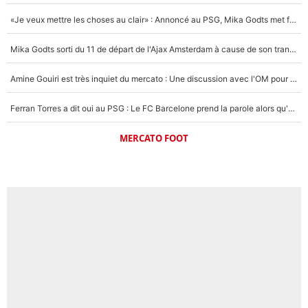
«Je veux mettre les choses au clair» : Annoncé au PSG, Mika Godts met fin au suspense et éteint la polémique sur son transfert !
Mika Godts sorti du 11 de départ de l'Ajax Amsterdam à cause de son transfert imminent vers le PSG ? Son agent répond cash !
Amine Gouiri est très inquiet du mercato : Une discussion avec l'OM pour acter son transfert !
Ferran Torres a dit oui au PSG : Le FC Barcelone prend la parole alors qu'un transfert de l'attaquant espagnol prend forme
MERCATO FOOT