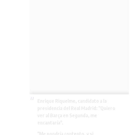
Enrique Riquelme, candidato a la
presidencia del Real Madrid: "Quiero
ver al Barça en Segunda, me
encantaría".
"Me pondría contento, y si