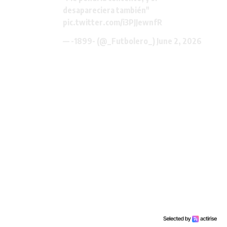
desapareciera también"
pic.twitter.com/i3PJJewnfR
— -1899- (@_Futbolero_)
June 2, 2026