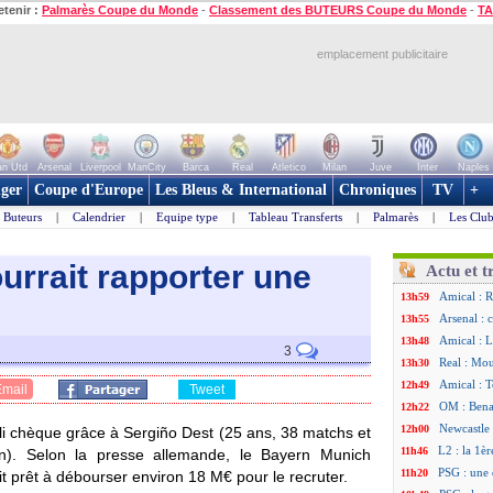
etenir :
Palmarès Coupe du Monde
-
Classement des BUTEURS Coupe du Monde
-
TA
emplacement publicitaire
n Utd
Arsenal
Liverpool
ManCity
Barca
Real
Atletico
Milan
Juve
Inter
Naples
ger
Coupe d'Europe
Les Bleus & International
Chroniques
TV
+
Buteurs
|
Calendrier
|
Equipe type
|
Tableau Transferts
|
Palmarès
|
Les Club
urrait rapporter une
Actu et t
Amical : R
13h59
Arsenal : 
13h55
Amical : 
13h48
3
Real : Mou
13h30
Amical : T
12h49
Email
Tweet
OM : Benat
12h22
Newcastle 
12h00
oli chèque grâce à Sergiño
Dest
(25 ans, 38 matchs et
L2 : la 1è
11h46
on). Selon la presse allemande, le Bayern Munich
PSG : une 
11h20
ait prêt à débourser environ 18 M€ pour le recruter.