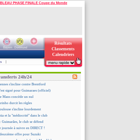
BLEAU PHASE FINALE Coupe du Monde
Résultats
Bayern
Dortmund
Classements
Calendriers
s
|
ransferts 24h/24
ennes s'incline contre Brentford
c'est signé pour Guimaraes (officiel)
Le Mans concède un nul
rinho durcit les règles
oulouse s'incline lourdement
ia et la "médiocrité" dans le club
: Guimarães, le club se défend
re journée à suivre en DIRECT !
deuxième offre pour Suzuki