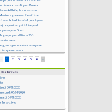
roupe pour le match face à Man Utd
ur où tout a basculé pour Benatia
Reine-Adélaïde, le sort s'acharne...
Mawissa a gravement blessé Uche
rd avec la Real Sociedad pour Aguerd
aujo va partir en prêt à Liverpool
 pousse pour Gouiri
le groupe pour défier le PSG
premier leader
erg, son agent maintient le suspense
i évoque son avenir
e transfert d'Asllani tombe à l'eau
<
1
2
3
4
5
6
>
tilisation du Football Video Support
ia envoie une pique à Longoria
: Al-Ahli veut Pape Gueye
 des brèves
ernière saison de Fonseca ?
 jour
uveau prétendant pour Højbjerg
ier
 gardien norvégien en approche ?
 jeudi 06/08/2026
urt a versé 120 M€ en 2026
 mercredi 05/08/2026
tours dans le groupe face à Man Utd ?
 mardi 04/08/2026
n Carlos va partir en Italie
s les archives
 avec sursis requis contre un arbitre
'est signé pour Luca Zidane (off.)