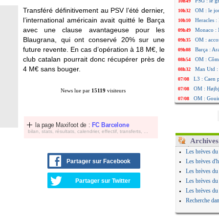
PSG : le g
10h49
Transféré définitivement au PSV l’été dernier,
OM : le jo
10h32
l’international américain avait quitté le Barça
Heracles : 
10h10
avec une clause avantageuse pour les
Monaco : 
09h49
Blaugrana, qui ont conservé 20% sur une
OM : acco
09h35
future revente. En cas d’opération à 18 M€, le
Barça : Ar
09h08
club catalan pourrait donc récupérer près de
OM : Côme
08h54
4 M€ sans bouger.
Man Utd : 
08h32
L3 : Caen 
07/08
OM : Højbj
07/08
News lue par
15119
visiteurs
OM : Gouir
07/08
Leipzig : l
07/08
L3 : 1ère u
07/08
la page Maxifoot de :
FC Barcelone
OM : Benat
07/08
bilan, stats, résultats, calendrier, effectif, transferts, ...
Villarreal 
07/08
Archives
Lyon : la d
07/08
Les brèves du
OM : un no
07/08
Partager sur Facebook
Les brèves d'h
Brest : un
07/08
Les brèves du
OM : McCo
07/08
Partager sur Twitter
Les brèves du
PSG : 4 re
07/08
Les brèves du
Nice : Kevi
07/08
Recherche dan
L1 : prison
07/08
Leganés : c
07/08