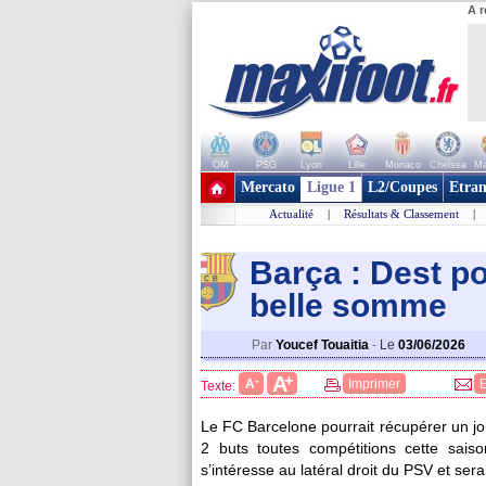
A r
OM
PSG
Lyon
Lille
Monaco
Chelsea
Ma
+ de clubs
Mercato
Ligue 1
L2/Coupes
Etran
Actualité
|
Résultats & Classement
|
Barça : Dest po
belle somme
Par
Youcef Touaitia
-
Le
03/06/2026
+
A
-
A
Imprimer
Texte:
Le FC Barcelone pourrait récupérer un j
2 buts toutes compétitions cette sais
s’intéresse au latéral droit du PSV et ser