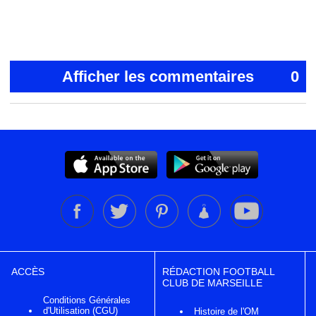
Afficher les commentaires
0
ACCÈS
RÉDACTION FOOTBALL
CLUB DE MARSEILLE
Conditions Générales
d'Utilisation (CGU)
Histoire de l'OM