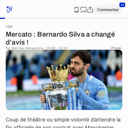
34
Commenter
Liga
Mercato : Bernardo Silva a changé
d’avis !
Par
Matthieu Margueritte
- 03/06 - 20:26
1 min.
@Maxppp
Coup de théâtre ou simple volonté d’attendre la
fin officielle de son contrat avec Manchester