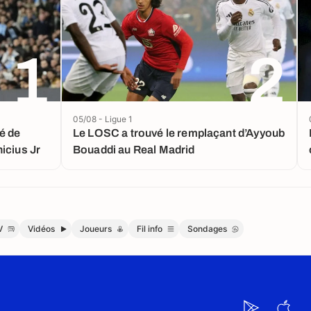
1
2
05/08 - Ligue 1
é de
Le LOSC a trouvé le remplaçant d’Ayyoub
icius Jr
Bouaddi au Real Madrid
V
Vidéos
Joueurs
Fil info
Sondages