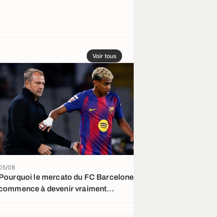
Voir tous
05/08
05/08
Pourquoi le mercato du FC Barcelone
FC Barcelone : 
commence à devenir vraiment
réunion secrèt
inquiétant…