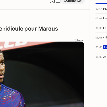
Commenter
PS
07:17
Un
07:04
re ridicule pour Marcus
L’
05/08
« 
05/08
1 min.
05/08
Li
Ja
05/08