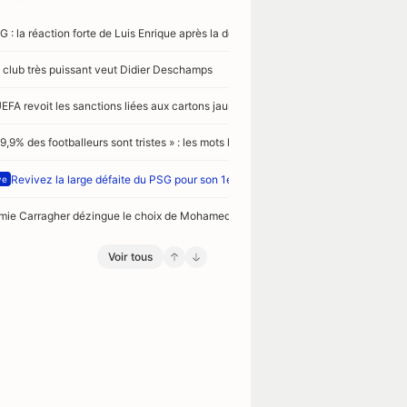
G : la réaction forte de Luis Enrique après la défaite à Majorque
 club très puissant veut Didier Deschamps
UEFA revoit les sanctions liées aux cartons jaunes
99,9% des footballeurs sont tristes » : les mots lourds de sens d’un ancien de Ligue
Revivez la large défaite du PSG pour son 1er match de préparation face à Maj
ve
mie Carragher dézingue le choix de Mohamed Salah de rejoindre Trabzonspor
Voir tous