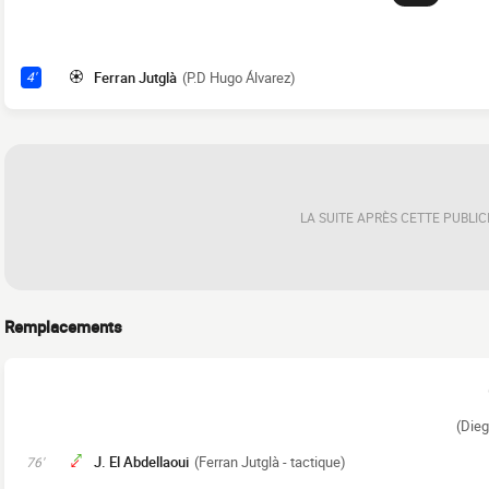
Ferran Jutglà
(P.D Hugo Álvarez)
4'
LA SUITE APRÈS CETTE PUBLIC
Remplacements
(Dieg
J. El Abdellaoui
(Ferran Jutglà - tactique)
76'