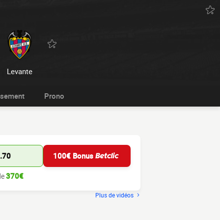
Levante
ssement
Prono
.70
100€ Bonus
370€
de
Plus de vidéos