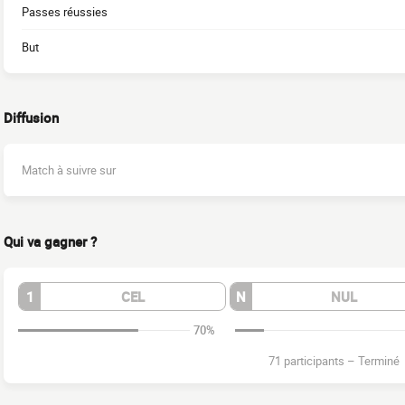
Passes réussies
But
Diffusion
Match à suivre sur
Qui va gagner ?
1
CEL
N
NUL
70%
71 participants
–
Terminé