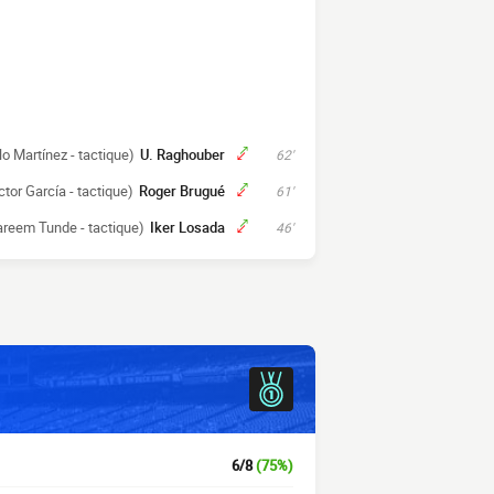
lo Martínez - tactique)
U. Raghouber
62'
ctor García - tactique)
Roger Brugué
61'
areem Tunde - tactique)
Iker Losada
46'
6/8
(75%)