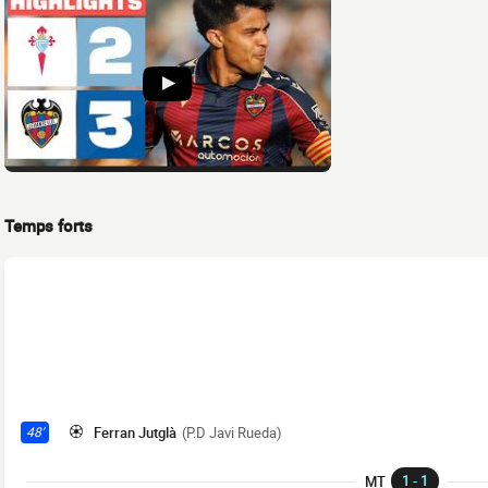
Temps forts
Ferran Jutglà
(P.D Javi Rueda)
48'
1 - 1
MT