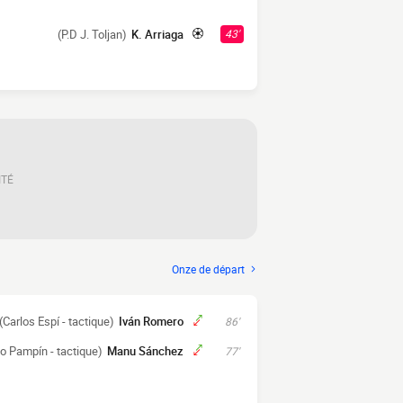
(P.D J. Toljan)
K. Arriaga
43'
ITÉ
Onze de départ
(Carlos Espí - tactique)
Iván Romero
86'
o Pampín - tactique)
Manu Sánchez
77'