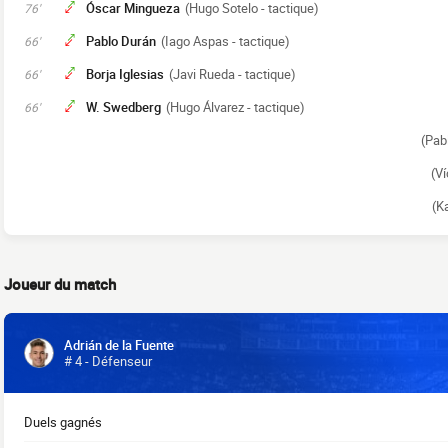
Óscar Mingueza
(Hugo Sotelo - tactique)
76'
Pablo Durán
(Iago Aspas - tactique)
66'
Borja Iglesias
(Javi Rueda - tactique)
66'
W. Swedberg
(Hugo Álvarez - tactique)
66'
(Pab
(Ví
(K
Joueur du match
Adrián de la Fuente
# 4 - Défenseur
Duels gagnés