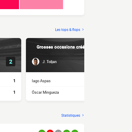
Les tops & flops
Grosses occasions créées
Dri
2
1
J. Toljan
Pablo 
1
Iago Aspas
1
Adrián de la 
1
Óscar Mingueza
1
Jon Olasagas
Statistiques