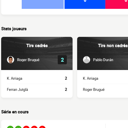
Stats joueurs
Tirs cadrés
Tirs non cadrés
2
Roger Brugué
Pablo Durán
K. Arriaga
2
K. Arriaga
Ferran Jutglà
2
Roger Brugué
Série en cours