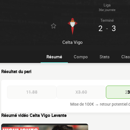
Liga
36e journée
Terminé
2
3
-
Celta Vigo
Résumé
Compo
Stats
Cla
Résultat du pari
1
1.88
X
3.60
2
3
Mise de 100€ → retour potentiel 
Résumé vidéo Celta Vigo Levante