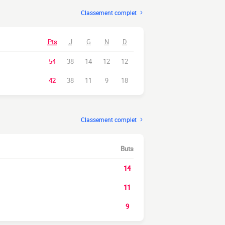
Classement complet
Pts
J
G
N
D
54
38
14
12
12
42
38
11
9
18
Classement complet
Buts
14
11
9