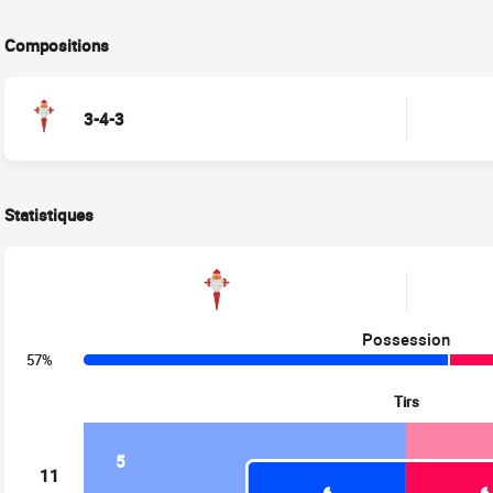
Compositions
3-4-3
Statistiques
Possession
57%
Tirs
5
11
6
6