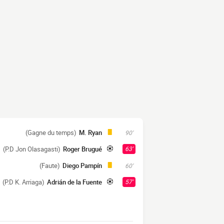
(Gagne du temps)
M. Ryan
90'
(P.D Jon Olasagasti)
Roger Brugué
63'
(Faute)
Diego Pampín
60'
(P.D K. Arriaga)
Adrián de la Fuente
57'