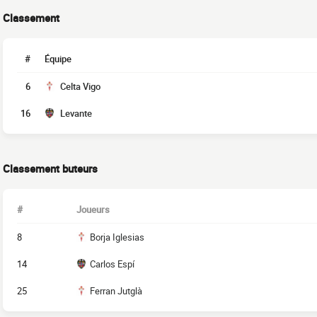
Classement
#
Équipe
6
Celta Vigo
16
Levante
Classement buteurs
#
Joueurs
8
Borja Iglesias
14
Carlos Espí
25
Ferran Jutglà