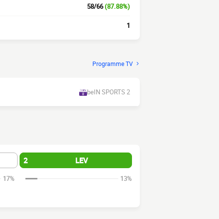
58/66
(87.88%)
1
Programme TV
beIN SPORTS 2
2
LEV
17%
13%