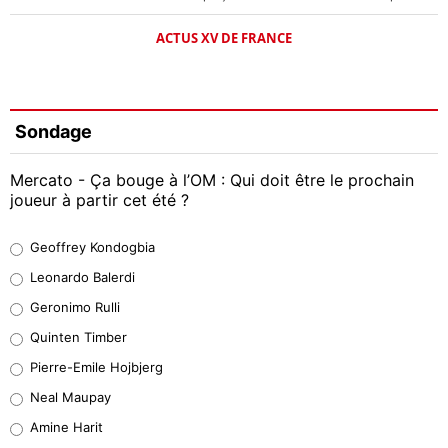
ACTUS XV DE FRANCE
Sondage
Mercato - Ça bouge à l’OM : Qui doit être le prochain
joueur à partir cet été ?
Geoffrey Kondogbia
Geoffrey Kondogbia
38%
Leonardo Balerdi
Leonardo Balerdi
Geronimo Rulli
32%
Quinten Timber
Geronimo Rulli
Pierre-Emile Hojbjerg
5%
Neal Maupay
Quinten Timber
Amine Harit
1%