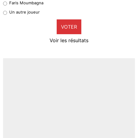
Faris Moumbagna
Pierre-Emile Hojbjerg
Un autre joueur
9%
VOTER
Neal Maupay
4%
Voir les résultats
Amine Harit
3%
Faris Moumbagna
4%
Un autre joueur
5%
1573 personnes ont participé aux votes.