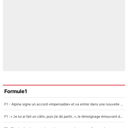
Formule1
F1 - Alpine signe un accord «impensable» et va entrer dans une nouvelle dimension : Grande nouvelle pour Pierre Gasly !
F1 : « Je lui ai fait un câlin, puis j’ai dû partir...», le témoignage émouvant de Max Verstappen sur sa fille