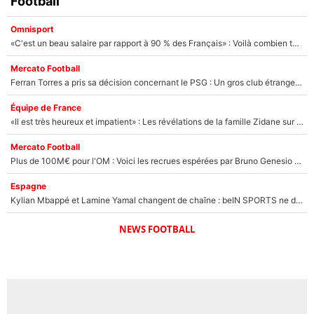
Football
Omnisport
«C'est un beau salaire par rapport à 90 % des Français» : Voilà combien touchait Nelson Monfort sur France Télévisions avant de rejoindre CNews
Mercato Football
Ferran Torres a pris sa décision concernant le PSG : Un gros club étranger prêt à relancer le feuilleton pour la signature du champion du monde 2026 !
Équipe de France
«Il est très heureux et impatient» : Les révélations de la famille Zidane sur sa prise de pouvoir en équipe de France !
Mercato Football
Plus de 100M€ pour l'OM : Voici les recrues espérées par Bruno Genesio et Grégory Lorenzi après l’opération dégraissage
Espagne
Kylian Mbappé et Lamine Yamal changent de chaîne : beIN SPORTS ne digère pas cette décision historique et prédit un fiasco pour la Liga
NEWS FOOTBALL