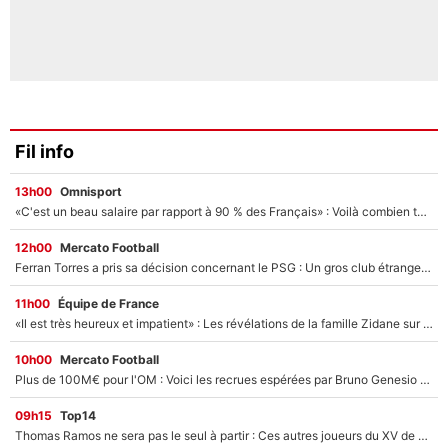
Fil info
13h00
Omnisport
«C'est un beau salaire par rapport à 90 % des Français» : Voilà combien touchait Nelson Monfort sur France Télévisions avant de rejoindre CNews
12h00
Mercato Football
Ferran Torres a pris sa décision concernant le PSG : Un gros club étranger prêt à relancer le feuilleton pour la signature du champion du monde 2026 !
11h00
Équipe de France
«Il est très heureux et impatient» : Les révélations de la famille Zidane sur sa prise de pouvoir en équipe de France !
10h00
Mercato Football
Plus de 100M€ pour l'OM : Voici les recrues espérées par Bruno Genesio et Grégory Lorenzi après l’opération dégraissage
09h15
Top14
Thomas Ramos ne sera pas le seul à partir : Ces autres joueurs du XV de France pourraient aussi quitter le Stade Toulousain, un club de Top 14 est déjà sur les rangs