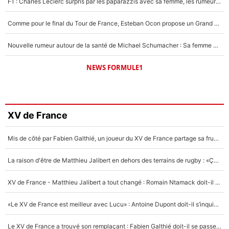
F1 : Charles Leclerc surpris par les paparazzis avec sa femme, les rumeurs étaient vraies !
Comme pour le final du Tour de France, Esteban Ocon propose un Grand Prix de Formule 1 à Paris : «Autour de l’Arc de Triomphe, ce serait génial» !
Nouvelle rumeur autour de la santé de Michael Schumacher : Sa femme Corinna sort du silence
NEWS FORMULE1
XV de France
Mis de côté par Fabien Galthié, un joueur du XV de France partage sa frustration : «ils ne me l’ont pas dit tout de suite»
La raison d'être de Matthieu Jalibert en dehors des terrains de rugby : «Ça m'atteint autant que si tu touches à un membre de ma famille»
XV de France - Matthieu Jalibert a tout changé : Romain Ntamack doit-il s’inquiéter pour sa place à un an de la Coupe du monde ?
«Le XV de France est meilleur avec Lucu» : Antoine Dupont doit-il s’inquiéter pour sa place ?
Le XV de France a trouvé son remplaçant : Fabien Galthié doit-il se passer d'Antoine Dupont ?