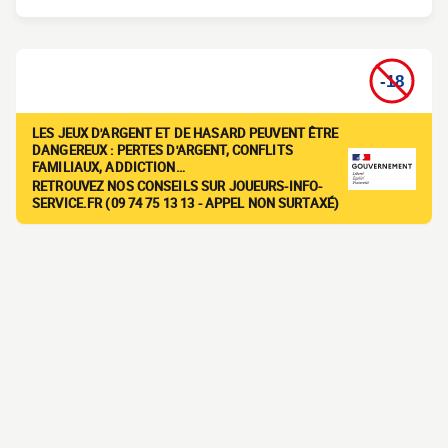
LES JEUX D'ARGENT ET DE HASARD PEUVENT ÊTRE
DANGEREUX : PERTES D'ARGENT, CONFLITS
FAMILIAUX, ADDICTION…
RETROUVEZ NOS CONSEILS SUR JOUEURS-INFO-
SERVICE.FR (09 74 75 13 13 - APPEL NON SURTAXÉ)