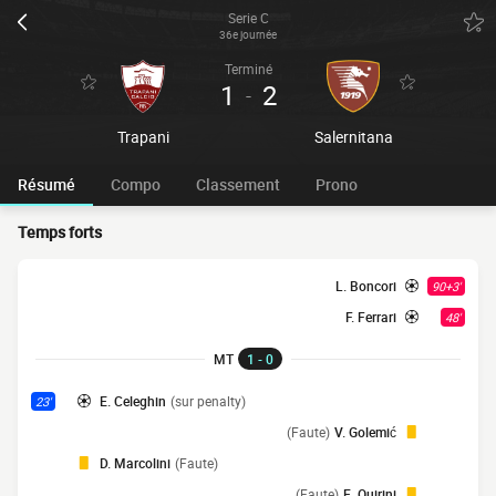
Serie C
36e journée
Terminé
1
2
-
Trapani
Salernitana
Résumé
Compo
Classement
Prono
Temps forts
L. Boncori
90+3'
F. Ferrari
48'
MT
1 - 0
E. Celeghin
(sur penalty)
23'
(Faute)
V. Golemić
D. Marcolini
(Faute)
(Faute)
E. Quirini