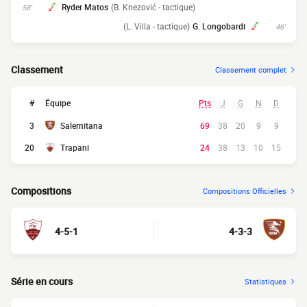
Ryder Matos
(B. Knezović - tactique)
58'
(L. Villa - tactique)
G. Longobardi
46'
Classement
Classement complet
#
Équipe
Pts
J
G
N
D
3
Salernitana
69
38
20
9
9
20
Trapani
24
38
13
10
15
Compositions
Compositions Officielles
4-5-1
4-3-3
Série en cours
Statistiques