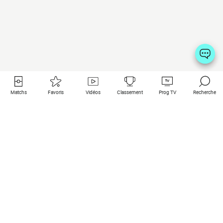
Matchs
Favoris
Vidéos
Classement
Prog TV
Recherche
Liens utiles
Clubs à la une
Tous les matchs
PSG
Matchs en live
Bayern Munich
Derniers résultats
Real Madrid
Matchs à venir
Inter