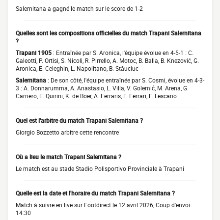
Salernitana a gagné le match sur le score de 1-2
Quelles sont les compositions officielles du match Trapani Salernitana
?
Trapani 1905
: Entraînée par S. Aronica, l'équipe évolue en 4-5-1 : C.
Galeotti, P. Ortisi, S. Nicoli, R. Pirrello, A. Motoc, B. Balla, B. Knezović, G.
Aronica, E. Celeghin, L. Napolitano, B. Stăuciuc
Salernitana
: De son côté, l'équipe entraînée par S. Cosmi, évolue en 4-3-
3 : A. Donnarumma, A. Anastasio, L. Villa, V. Golemić, M. Arena, G.
Carriero, E. Quirini, K. de Boer, A. Ferraris, F. Ferrari, F. Lescano
Quel est l'arbitre du match Trapani Salernitana ?
Giorgio Bozzetto arbitre cette rencontre
Où a lieu le match Trapani Salernitana ?
Le match est au stade Stadio Polisportivo Provinciale à Trapani
Quelle est la date et l'horaire du match Trapani Salernitana ?
Match à suivre en live sur Footdirect le 12 avril 2026, Coup d'envoi
14:30