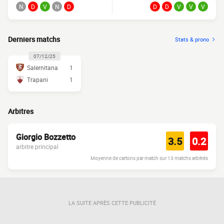
N
D
V
N
D
D
D
V
V
V
Derniers matchs
Stats & prono
07/12/25
Salernitana
1
Trapani
1
Arbitres
Giorgio Bozzetto
3.5
0.2
arbitre principal
Moyenne de cartons par match sur 13 matchs arbitrés
LA SUITE APRÈS CETTE PUBLICITÉ