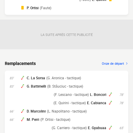
P. Ortisi
(Faute)
LA SUITE APRÈS CETTE PUBLICITÉ
Remplacements
Onze de départ
C. La Sorsa
(G. Aronica - tactique)
83'
G. Battimelli
(B. Stăuciuc - tactique)
83'
(F. Lescano - tactique)
L. Boncori
78'
(E. Quirini - tactique)
E. Cabianca
78'
D. Marcolini
(L. Napolitano - tactique)
66'
M. Perri
(P. Ortisi - tactique)
66'
(G. Carriero - tactique)
E. Gyabuaa
65'