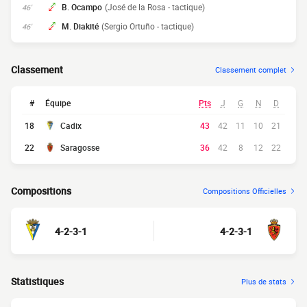
B. Ocampo
(José de la Rosa - tactique)
46'
M. Diakité
(Sergio Ortuño - tactique)
46'
Classement
Classement complet
#
Équipe
Pts
J
G
N
D
18
Cadix
43
42
11
10
21
22
Saragosse
36
42
8
12
22
Compositions
Compositions Officielles
4-2-3-1
4-2-3-1
Statistiques
Plus de stats