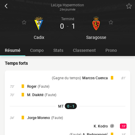
LaLiga Hypermotion
29e journée
Terminé
0
1
-
Cadix
Saragosse
Résumé
Compo
Stats
Classement
Prono
Temps forts
(Gagne du temps)
Marcos Cuenca
81'
Roger
(Faute)
73'
M. Diakité
(Faute)
70'
MT
0 - 1
Jorge Moreno
(Faute)
34'
K. Kodro
19'
(Faute)
A. Radovanović
15'