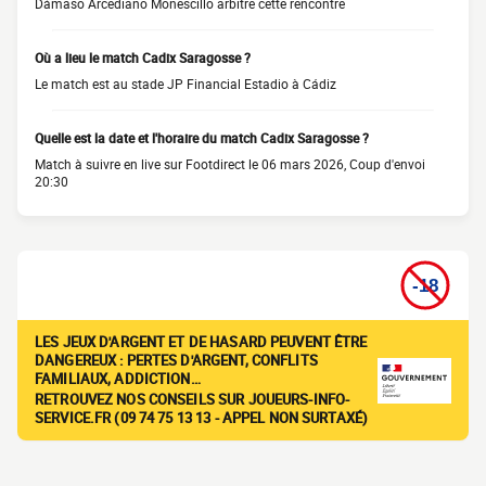
Dámaso Arcediano Monescillo arbitre cette rencontre
Où a lieu le match Cadix Saragosse ?
Le match est au stade JP Financial Estadio à Cádiz
Quelle est la date et l'horaire du match Cadix Saragosse ?
Match à suivre en live sur Footdirect le 06 mars 2026, Coup d'envoi
20:30
LES JEUX D'ARGENT ET DE HASARD PEUVENT ÊTRE
DANGEREUX : PERTES D'ARGENT, CONFLITS
FAMILIAUX, ADDICTION…
RETROUVEZ NOS CONSEILS SUR JOUEURS-INFO-
SERVICE.FR (09 74 75 13 13 - APPEL NON SURTAXÉ)