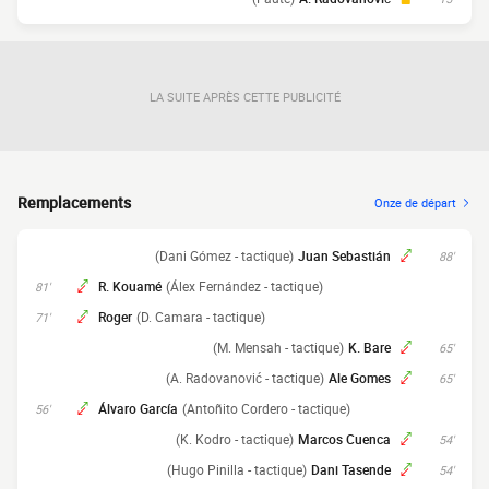
LA SUITE APRÈS CETTE PUBLICITÉ
Remplacements
Onze de départ
(Dani Gómez - tactique)
Juan Sebastián
88'
R. Kouamé
(Álex Fernández - tactique)
81'
Roger
(D. Camara - tactique)
71'
(M. Mensah - tactique)
K. Bare
65'
(A. Radovanović - tactique)
Ale Gomes
65'
Álvaro García
(Antoñito Cordero - tactique)
56'
(K. Kodro - tactique)
Marcos Cuenca
54'
(Hugo Pinilla - tactique)
Dani Tasende
54'