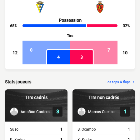
Possession
68%
32%
Tirs
8
7
12
10
4
3
Stats joueurs
Les tops & flops
Tirs cadrés
Tirs non cadrés
3
1
Antoñito Cordero
Marcos Cuenca
Suso
1
B. Ocampo
1
K. Kodro
1
K. Kodro
1