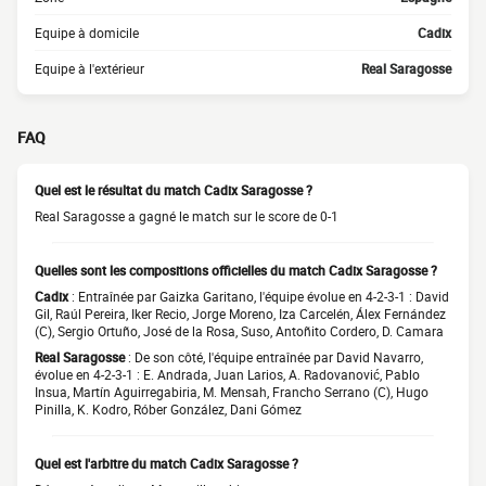
Equipe à domicile
Cadix
Equipe à l'extérieur
Real Saragosse
FAQ
Quel est le résultat du match Cadix Saragosse ?
Real Saragosse a gagné le match sur le score de 0-1
Quelles sont les compositions officielles du match Cadix Saragosse ?
Cadix
: Entraînée par Gaizka Garitano, l'équipe évolue en 4-2-3-1 : David
Gil, Raúl Pereira, Iker Recio, Jorge Moreno, Iza Carcelén, Álex Fernández
(C), Sergio Ortuño, José de la Rosa, Suso, Antoñito Cordero, D. Camara
Real Saragosse
: De son côté, l'équipe entraînée par David Navarro,
évolue en 4-2-3-1 : E. Andrada, Juan Larios, A. Radovanović, Pablo
Insua, Martín Aguirregabiria, M. Mensah, Francho Serrano (C), Hugo
Pinilla, K. Kodro, Róber González, Dani Gómez
Quel est l'arbitre du match Cadix Saragosse ?