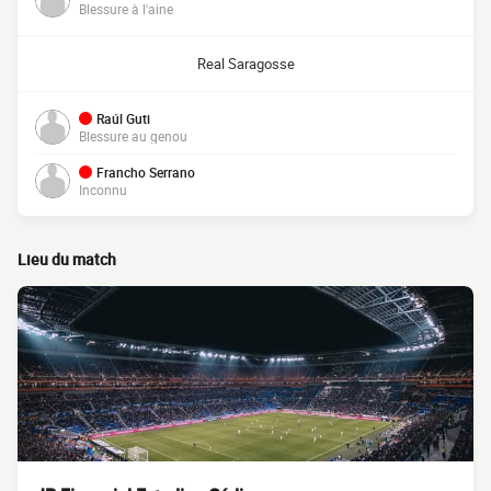
Blessure à l'aine
Real Saragosse
Raúl Guti
Blessure au genou
Francho Serrano
Inconnu
Lieu du match