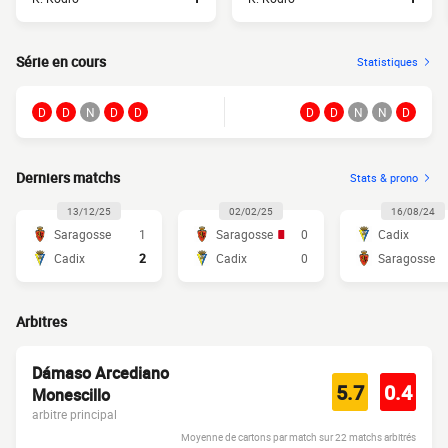
Série en cours
Statistiques
D
D
N
D
D
D
D
N
N
D
Derniers matchs
Stats & prono
13/12/25
02/02/25
16/08/24
Saragosse
1
Saragosse
0
Cadix
Cadix
2
Cadix
0
Saragosse
Arbitres
Dámaso Arcediano
5.7
0.4
Monescillo
arbitre principal
Moyenne de cartons par match sur 22 matchs arbitrés