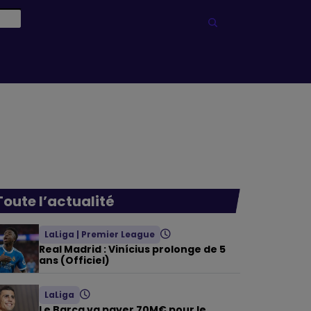
Toute l’actualité
LaLiga
|
Premier League
Real Madrid : Vinícius prolonge de 5
ans (Officiel)
LaLiga
Le Barça va payer 70M€ pour le