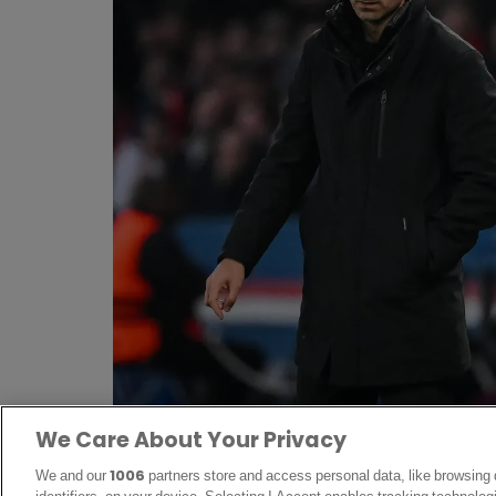
Arsenal et l’art des coups de pied arrêtés sous 
We Care About Your Privacy
We and our
1006
partners store and access personal data, like browsing 