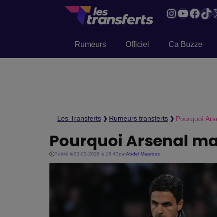
Instagram
YouTub
Face
Tik
Rumeurs
Officiel
Ca Buzze
Les Transferts
Rumeurs transferts
Pourquoi Ars
❯
❯
Pourquoi Arsenal ma
Publié le
02-03-2026 à 15:43
par
Abdel Maarous