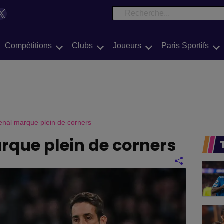
e
book
Tok
X
Search
Compétitions
Clubs
Joueurs
Paris Sportifs
enal marque plein de corners
rque plein de corners