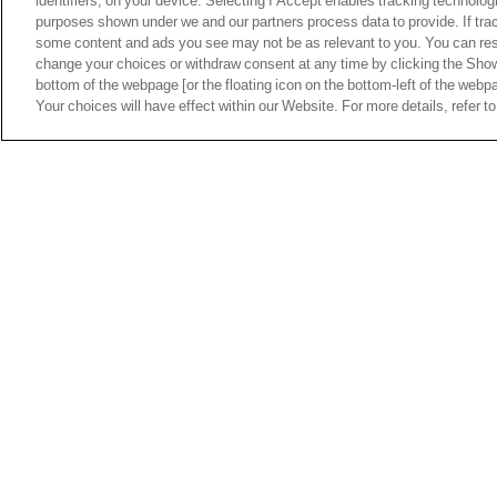
identifiers, on your device. Selecting I Accept enables tracking technolog
purposes shown under we and our partners process data to provide. If tra
some content and ads you see may not be as relevant to you. You can res
change your choices or withdraw consent at any time by clicking the Sho
bottom of the webpage [or the floating icon on the bottom-left of the webpa
Your choices will have effect within our Website. For more details, refer to
Arsenal domine sur coups de pied arrêtés
propulse les Gunners vers des records hi
La saison 2025-2026 restera connue comme cel
de pied arrêtés en Premier League. Cette réussit
chaque coup franc parfaitement exécuté se cache
spécialisé dans les situations de balle arrêtée.