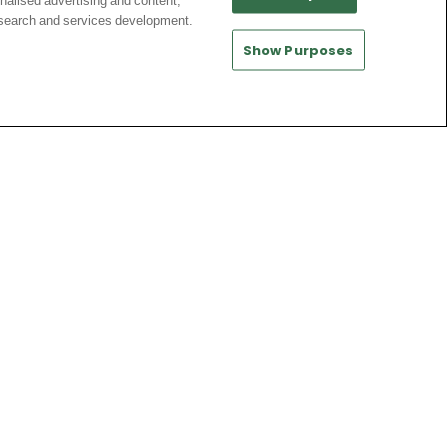
nalised advertising and content,
dans le viseur
search and services development.
Show Purposes
Ligue 1
OM : Un ancien portier de Nice pour
remplacer Geronimo Rulli
Ligue 1
PSG : Un géant européen se penche
sur Ibrahim Mbaye
LaLiga
|
Premier League
Diego Forlan nommé nouveau
sélectionneur de l’Uruguay