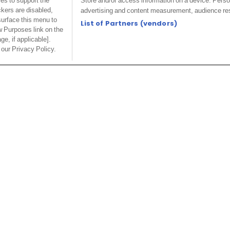
ies to support the
Store and/or access information on a device. Perso
ckers are disabled,
advertising and content measurement, audience re
urface this menu to
List of Partners (vendors)
w Purposes link on the
ge, if applicable].
 our Privacy Policy.
 grâce à Nicolas Jover, dont le travail
storiques.
le où
Arsenal
a imposé sa suprématie sur les coups
e ne tient pas du hasard. Derrière chaque corner et
 l’expertise de
Nicolas Jover
, l’entraîneur français