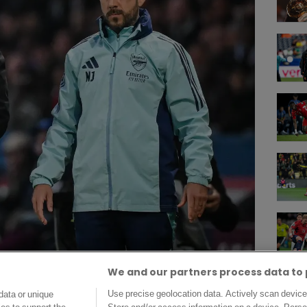
Arteta ©Alamy
We and our partners process data to 
Use precise geolocation data. Actively scan device c
data or unique