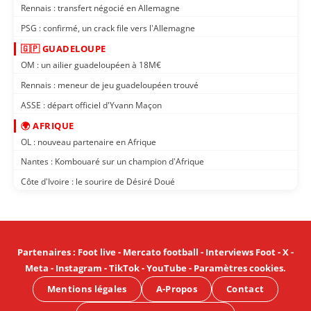
Rennais : transfert négocié en Allemagne
PSG : confirmé, un crack file vers l'Allemagne
🇬🇵 GUADELOUPE
OM : un ailier guadeloupéen à 18M€
Rennais : meneur de jeu guadeloupéen trouvé
ASSE : départ officiel d'Yvann Maçon
🌍 AFRIQUE
OL : nouveau partenaire en Afrique
Nantes : Kombouaré sur un champion d'Afrique
Côte d'Ivoire : le sourire de Désiré Doué
Partenaires
:
Foot live
-
Mercato football
-
Interviews Foot
-
X
-
Meta
-
Instagram
-
TikTok
-
YouTube
-
Paramètres cookies
.
Mentions légales
A-Propos
Contact